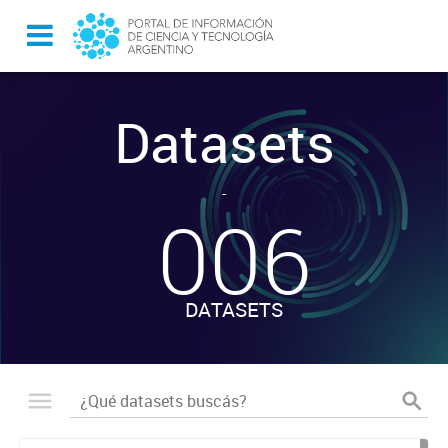
Datasets
-
006
DATASETS