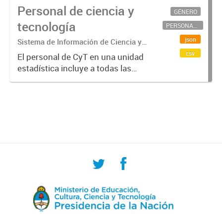
Personal de ciencia y
GÉNERO
tecnología
PERSONAL CIENTÍFICO-TECNOLÓGICO
json
Sistema de Información de Ciencia y
Tecnología Argentino (SICYTAR)
csv
El personal de CyT en una unidad
estadística incluye a todas las
personas involucradas
directamente en I+D así como a
aquellas que brindan servicios
directos para las actividades de I +
D (como...