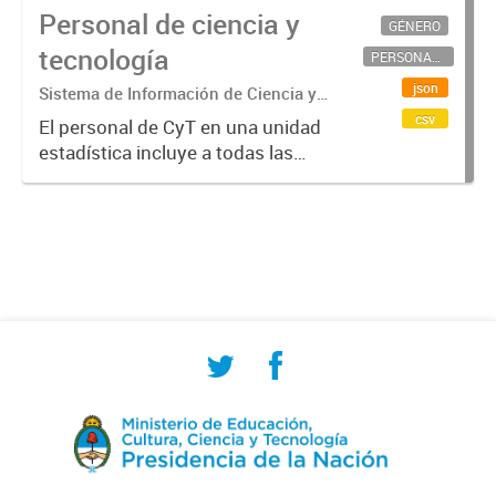
Personal de ciencia y
GÉNERO
tecnología
PERSONAL CIENTÍFICO-TECNOLÓGICO
json
Sistema de Información de Ciencia y
Tecnología Argentino (SICYTAR)
csv
El personal de CyT en una unidad
estadística incluye a todas las
personas involucradas
directamente en I+D así como a
aquellas que brindan servicios
directos para las actividades de I +
D (como...