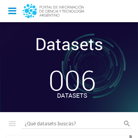
Datasets
-
006
DATASETS