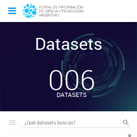
Datasets
-
006
DATASETS