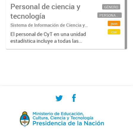
Personal de ciencia y
GÉNERO
tecnología
PERSONAL CIENTÍFICO-TECNOLÓGICO
json
Sistema de Información de Ciencia y
Tecnología Argentino (SICYTAR)
csv
El personal de CyT en una unidad
estadística incluye a todas las
personas involucradas
directamente en I+D así como a
aquellas que brindan servicios
directos para las actividades de I +
D (como...