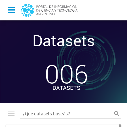
Datasets
-
006
DATASETS