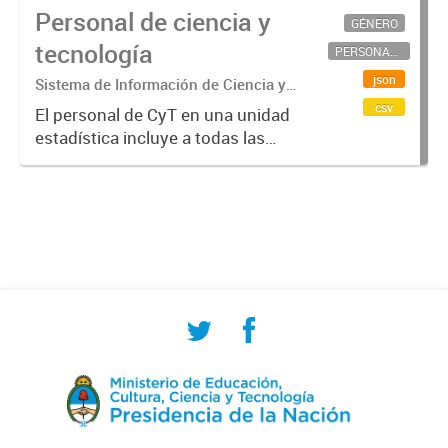
Personal de ciencia y
GÉNERO
tecnología
PERSONAL CIENTÍFICO-TECNOLÓGICO
json
Sistema de Información de Ciencia y
Tecnología Argentino (SICYTAR)
csv
El personal de CyT en una unidad
estadística incluye a todas las
personas involucradas
directamente en I+D así como a
aquellas que brindan servicios
directos para las actividades de I +
D (como...