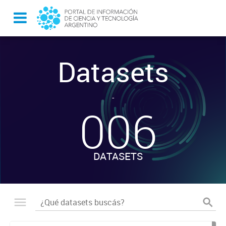
Datasets
-
006
DATASETS