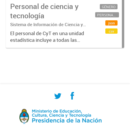
Personal de ciencia y
GÉNERO
tecnología
PERSONAL CIENTÍFICO-TECNOLÓGICO
json
Sistema de Información de Ciencia y
Tecnología Argentino (SICYTAR)
csv
El personal de CyT en una unidad
estadística incluye a todas las
personas involucradas
directamente en I+D así como a
aquellas que brindan servicios
directos para las actividades de I +
D (como...