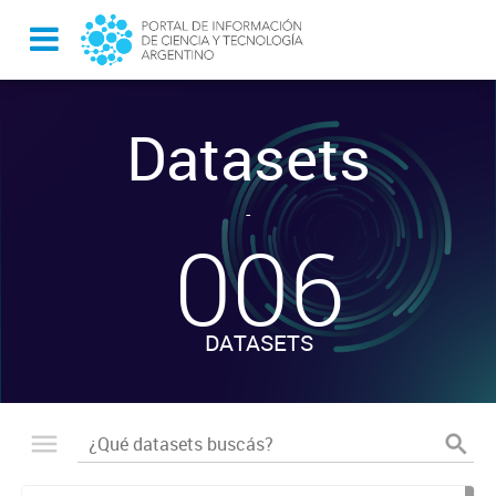
Datasets
-
006
DATASETS