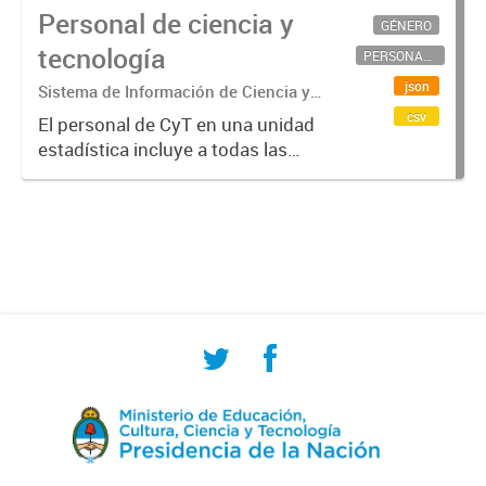
Personal de ciencia y
GÉNERO
tecnología
PERSONAL CIENTÍFICO-TECNOLÓGICO
json
Sistema de Información de Ciencia y
Tecnología Argentino (SICYTAR)
csv
El personal de CyT en una unidad
estadística incluye a todas las
personas involucradas
directamente en I+D así como a
aquellas que brindan servicios
directos para las actividades de I +
D (como...