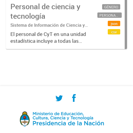
Personal de ciencia y
GÉNERO
tecnología
PERSONAL CIENTÍFICO-TECNOLÓGICO
json
Sistema de Información de Ciencia y
Tecnología Argentino (SICYTAR)
csv
El personal de CyT en una unidad
estadística incluye a todas las
personas involucradas
directamente en I+D así como a
aquellas que brindan servicios
directos para las actividades de I +
D (como...