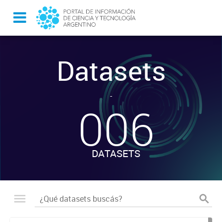
Datasets
-
006
DATASETS