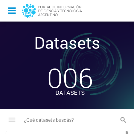
Datasets
-
006
DATASETS