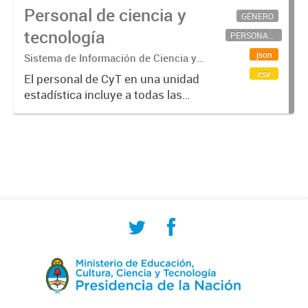
Personal de ciencia y
GÉNERO
tecnología
PERSONAL CIENTÍFICO-TECNOLÓGICO
json
Sistema de Información de Ciencia y
Tecnología Argentino (SICYTAR)
csv
El personal de CyT en una unidad
estadística incluye a todas las
personas involucradas
directamente en I+D así como a
aquellas que brindan servicios
directos para las actividades de I +
D (como...