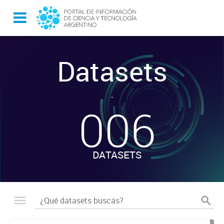
Datasets
-
006
DATASETS