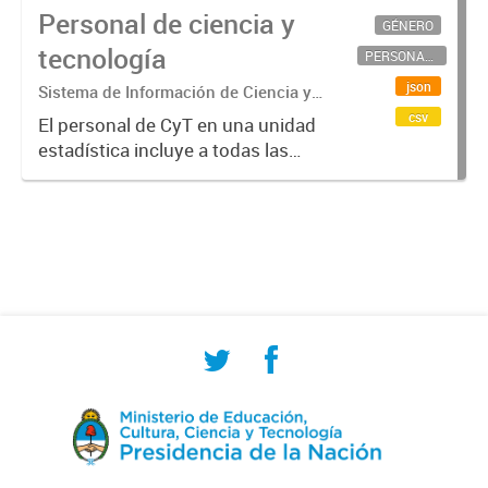
Personal de ciencia y
GÉNERO
tecnología
PERSONAL CIENTÍFICO-TECNOLÓGICO
json
Sistema de Información de Ciencia y
Tecnología Argentino (SICYTAR)
csv
El personal de CyT en una unidad
estadística incluye a todas las
personas involucradas
directamente en I+D así como a
aquellas que brindan servicios
directos para las actividades de I +
D (como...