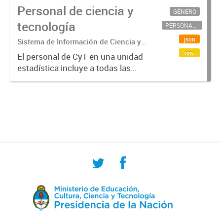
Personal de ciencia y
GÉNERO
tecnología
PERSONAL CIENTÍFICO-TECNOLÓGICO
json
Sistema de Información de Ciencia y
Tecnología Argentino (SICYTAR)
csv
El personal de CyT en una unidad
estadística incluye a todas las
personas involucradas
directamente en I+D así como a
aquellas que brindan servicios
directos para las actividades de I +
D (como...