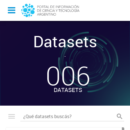
Datasets
-
006
DATASETS