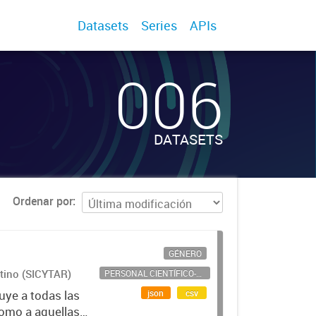
Datasets
Series
APIs
006
DATASETS
Ordenar por
GÉNERO
ntino (SICYTAR)
PERSONAL CIENTÍFICO-TECNOLÓGICO
json
csv
uye a todas las
como a aquellas