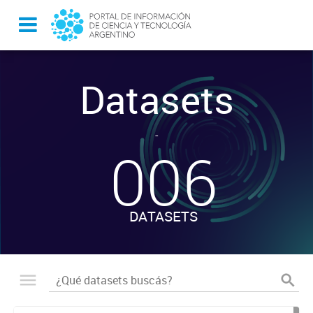
Datasets
-
006
DATASETS