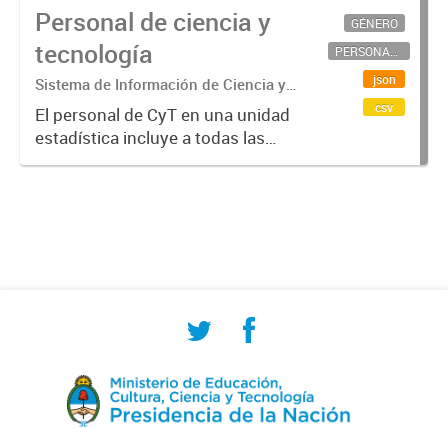
Personal de ciencia y
GÉNERO
tecnología
PERSONAL CIENTÍFICO-TECNOLÓGICO
json
Sistema de Información de Ciencia y
Tecnología Argentino (SICYTAR)
csv
El personal de CyT en una unidad
estadística incluye a todas las
personas involucradas
directamente en I+D así como a
aquellas que brindan servicios
directos para las actividades de I +
D (como...