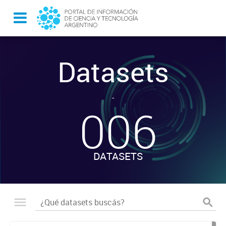
Datasets
-
006
DATASETS