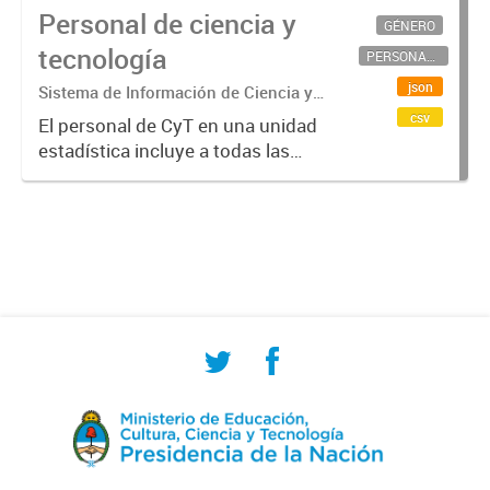
Personal de ciencia y
GÉNERO
tecnología
PERSONAL CIENTÍFICO-TECNOLÓGICO
json
Sistema de Información de Ciencia y
Tecnología Argentino (SICYTAR)
csv
El personal de CyT en una unidad
estadística incluye a todas las
personas involucradas
directamente en I+D así como a
aquellas que brindan servicios
directos para las actividades de I +
D (como...