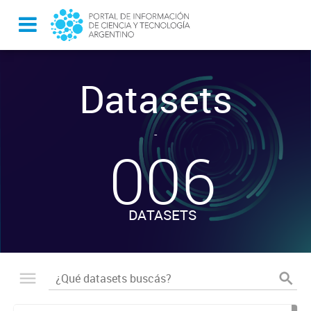
Datasets
-
006
DATASETS