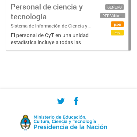
Personal de ciencia y
GÉNERO
tecnología
PERSONAL CIENTÍFICO-TECNOLÓGICO
json
Sistema de Información de Ciencia y
Tecnología Argentino (SICYTAR)
csv
El personal de CyT en una unidad
estadística incluye a todas las
personas involucradas
directamente en I+D así como a
aquellas que brindan servicios
directos para las actividades de I +
D (como...