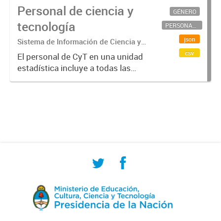
Personal de ciencia y
GÉNERO
tecnología
PERSONAL CIENTÍFICO-TECNOLÓGICO
json
Sistema de Información de Ciencia y
Tecnología Argentino (SICYTAR)
csv
El personal de CyT en una unidad
estadística incluye a todas las
personas involucradas
directamente en I+D así como a
aquellas que brindan servicios
directos para las actividades de I +
D (como...