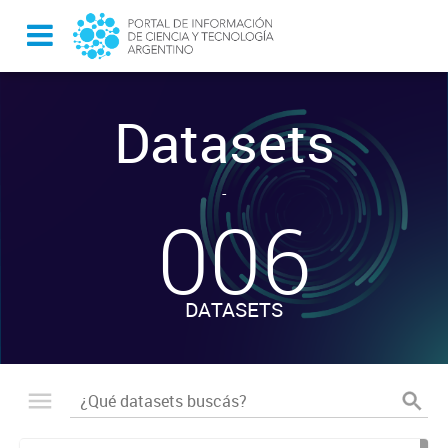
Datasets
-
006
DATASETS