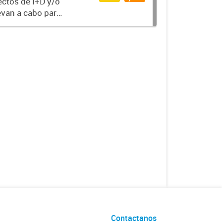
ectos de I+D y/o
evan a cabo para
po
Contactanos