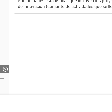
Son unidades estadísticas que incluyen los proy
de innovación (conjunto de actividades que se ll
crear resultados CyT y/o innovativos en un tiem
determinado...