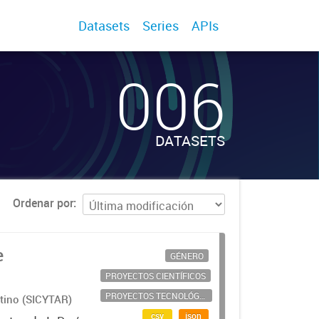
Datasets
Series
APIs
006
DATASETS
Ordenar por
e
GÉNERO
PROYECTOS CIENTÍFICOS
PROYECTOS TECNOLÓGICOS
ntino (SICYTAR)
csv
json