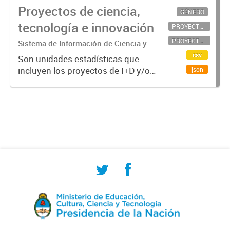
Proyectos de ciencia,
GÉNERO
tecnología e innovación
PROYECTOS CIENTÍFICOS
PROYECTOS TECNOLÓGICOS
Sistema de Información de Ciencia y
Tecnología Argentino (SICYTAR)
csv
Son unidades estadísticas que
incluyen los proyectos de I+D y/o
json
de innovación (conjunto de
actividades que se llevan a cabo
para crear resultados CyT y/o
innovativos en un tiempo
determinado...