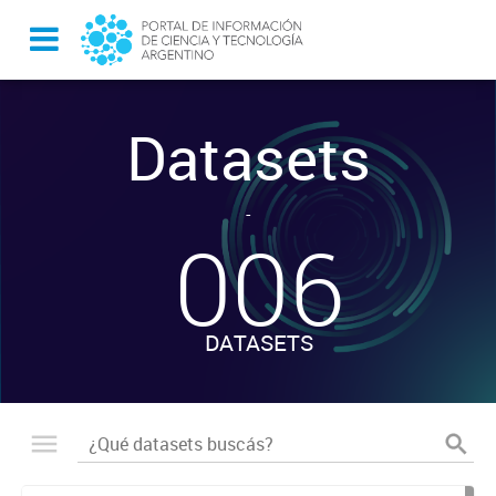
Datasets
-
006
DATASETS