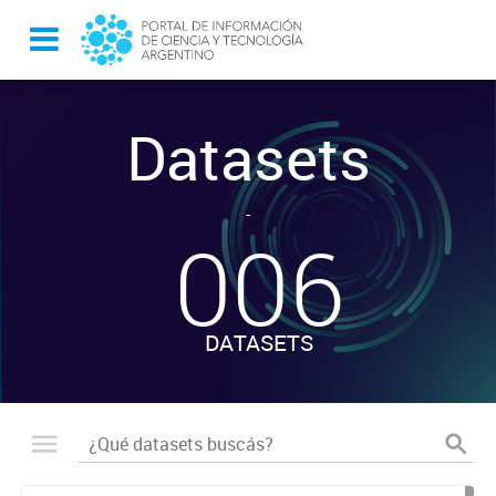
Datasets
-
006
DATASETS