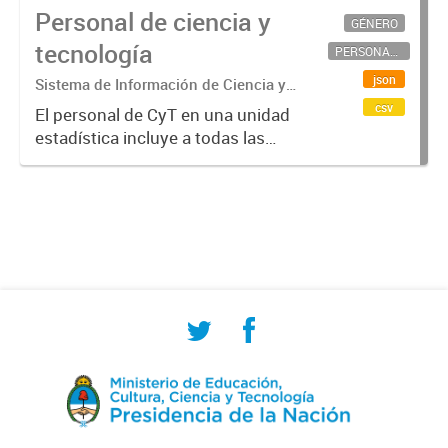
Personal de ciencia y
GÉNERO
tecnología
PERSONAL CIENTÍFICO-TECNOLÓGICO
json
Sistema de Información de Ciencia y
Tecnología Argentino (SICYTAR)
csv
El personal de CyT en una unidad
estadística incluye a todas las
personas involucradas
directamente en I+D así como a
aquellas que brindan servicios
directos para las actividades de I +
D (como...