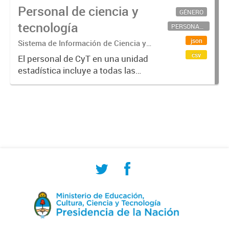
Personal de ciencia y
GÉNERO
tecnología
PERSONAL CIENTÍFICO-TECNOLÓGICO
json
Sistema de Información de Ciencia y
Tecnología Argentino (SICYTAR)
csv
El personal de CyT en una unidad
estadística incluye a todas las
personas involucradas
directamente en I+D así como a
aquellas que brindan servicios
directos para las actividades de I +
D (como...