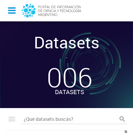
Datasets
-
006
DATASETS