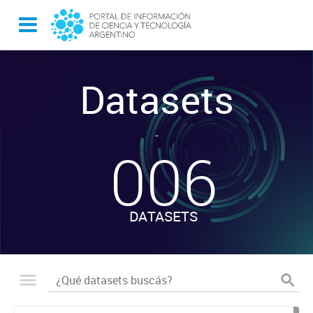
Datasets
-
006
DATASETS