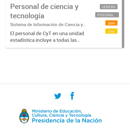
Personal de ciencia y
GÉNERO
tecnología
PERSONAL CIENTÍFICO-TECNOLÓGICO
json
Sistema de Información de Ciencia y
Tecnología Argentino (SICYTAR)
csv
El personal de CyT en una unidad
estadística incluye a todas las
personas involucradas
directamente en I+D así como a
aquellas que brindan servicios
directos para las actividades de I +
D (como...