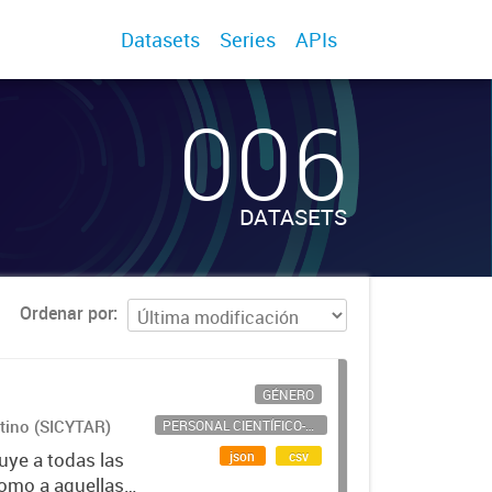
Datasets
Series
APIs
006
DATASETS
Ordenar por
GÉNERO
ntino (SICYTAR)
PERSONAL CIENTÍFICO-TECNOLÓGICO
json
csv
uye a todas las
como a aquellas