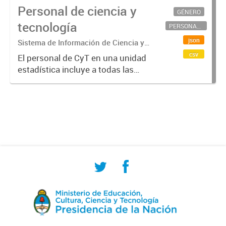
Personal de ciencia y
GÉNERO
tecnología
PERSONAL CIENTÍFICO-TECNOLÓGICO
json
Sistema de Información de Ciencia y
Tecnología Argentino (SICYTAR)
csv
El personal de CyT en una unidad
estadística incluye a todas las
personas involucradas
directamente en I+D así como a
aquellas que brindan servicios
directos para las actividades de I +
D (como...