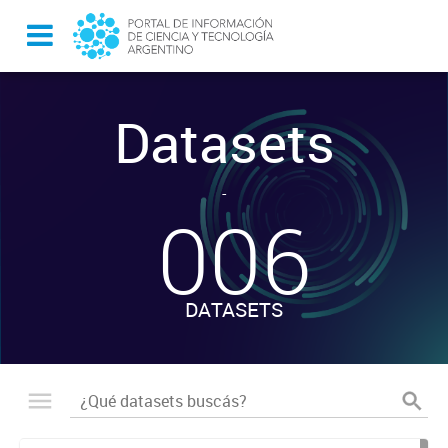
Datasets
-
006
DATASETS