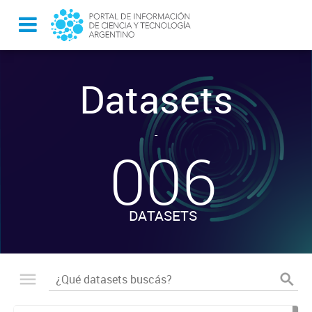
Datasets
-
006
DATASETS