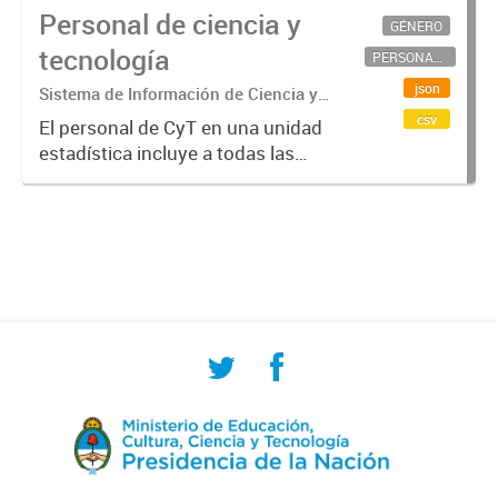
Personal de ciencia y
GÉNERO
tecnología
PERSONAL CIENTÍFICO-TECNOLÓGICO
json
Sistema de Información de Ciencia y
Tecnología Argentino (SICYTAR)
csv
El personal de CyT en una unidad
estadística incluye a todas las
personas involucradas
directamente en I+D así como a
aquellas que brindan servicios
directos para las actividades de I +
D (como...