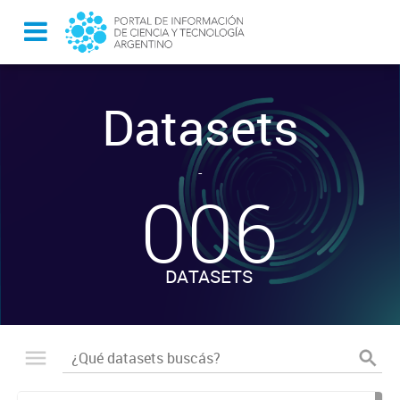
Datasets
-
006
DATASETS