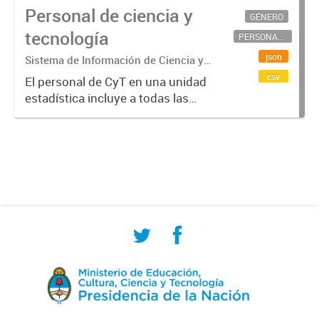
Personal de ciencia y
GÉNERO
tecnología
PERSONAL CIENTÍFICO-TECNOLÓGICO
json
Sistema de Información de Ciencia y
Tecnología Argentino (SICYTAR)
csv
El personal de CyT en una unidad
estadística incluye a todas las
personas involucradas
directamente en I+D así como a
aquellas que brindan servicios
directos para las actividades de I +
D (como...