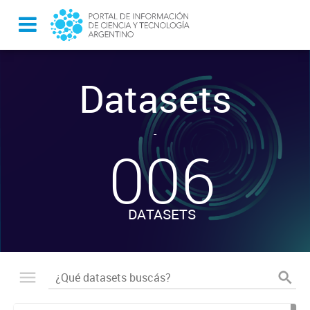
Datasets
-
006
DATASETS