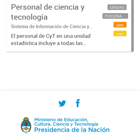
Personal de ciencia y
GÉNERO
tecnología
PERSONAL CIENTÍFICO-TECNOLÓGICO
json
Sistema de Información de Ciencia y
Tecnología Argentino (SICYTAR)
csv
El personal de CyT en una unidad
estadística incluye a todas las
personas involucradas
directamente en I+D así como a
aquellas que brindan servicios
directos para las actividades de I +
D (como...