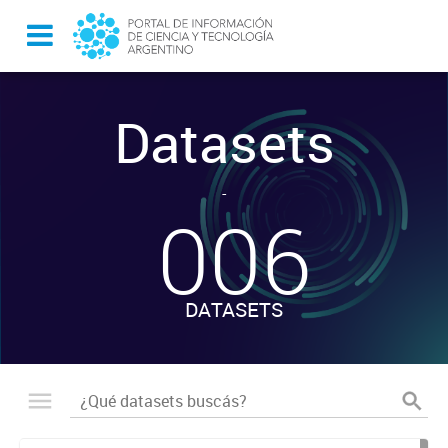
Datasets
-
006
DATASETS