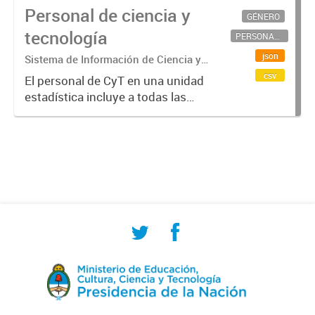
Personal de ciencia y
GÉNERO
tecnología
PERSONAL CIENTÍFICO-TECNOLÓGICO
json
Sistema de Información de Ciencia y
Tecnología Argentino (SICYTAR)
csv
El personal de CyT en una unidad
estadística incluye a todas las
personas involucradas
directamente en I+D así como a
aquellas que brindan servicios
directos para las actividades de I +
D (como...