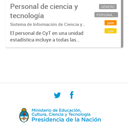
Personal de ciencia y
GÉNERO
tecnología
PERSONAL CIENTÍFICO-TECNOLÓGICO
json
Sistema de Información de Ciencia y
Tecnología Argentino (SICYTAR)
csv
El personal de CyT en una unidad
estadística incluye a todas las
personas involucradas
directamente en I+D así como a
aquellas que brindan servicios
directos para las actividades de I +
D (como...