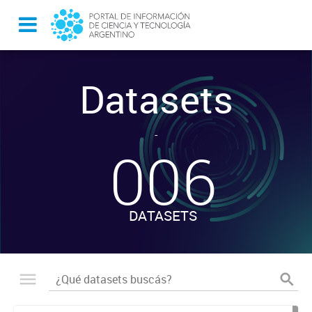
Datasets
-
006
DATASETS