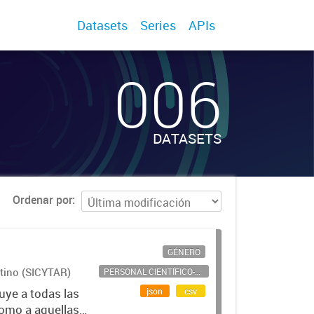
Datasets
Series
APIs
006
DATASETS
Ordenar por
GÉNERO
ntino (SICYTAR)
PERSONAL CIENTÍFICO-TECNOLÓGICO
json
csv
uye a todas las
como a aquellas