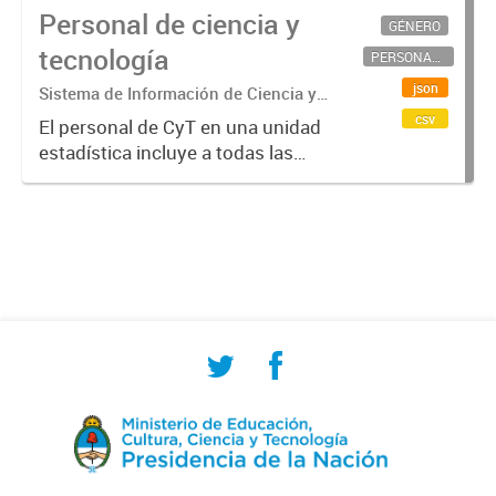
Personal de ciencia y
GÉNERO
tecnología
PERSONAL CIENTÍFICO-TECNOLÓGICO
json
Sistema de Información de Ciencia y
Tecnología Argentino (SICYTAR)
csv
El personal de CyT en una unidad
estadística incluye a todas las
personas involucradas
directamente en I+D así como a
aquellas que brindan servicios
directos para las actividades de I +
D (como...