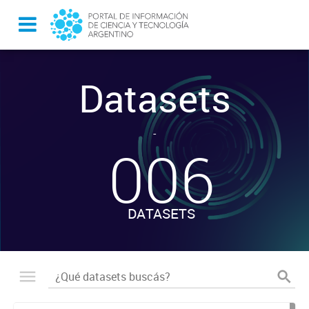
Datasets
-
006
DATASETS