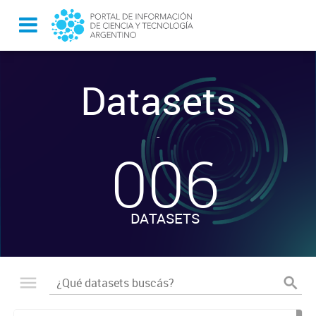
Datasets
-
006
DATASETS