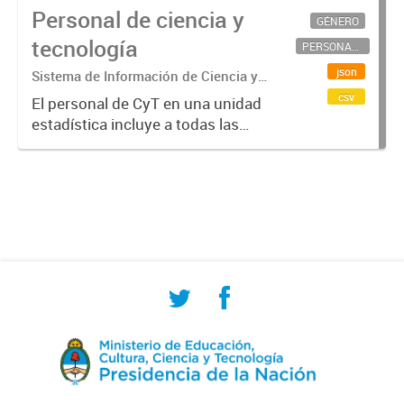
Personal de ciencia y
GÉNERO
tecnología
PERSONAL CIENTÍFICO-TECNOLÓGICO
json
Sistema de Información de Ciencia y
Tecnología Argentino (SICYTAR)
csv
El personal de CyT en una unidad
estadística incluye a todas las
personas involucradas
directamente en I+D así como a
aquellas que brindan servicios
directos para las actividades de I +
D (como...