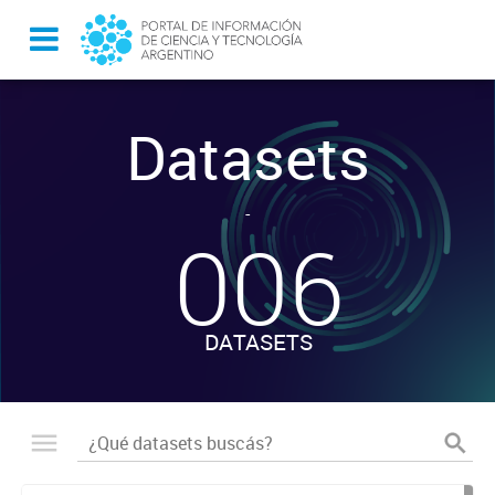
Datasets
-
006
DATASETS