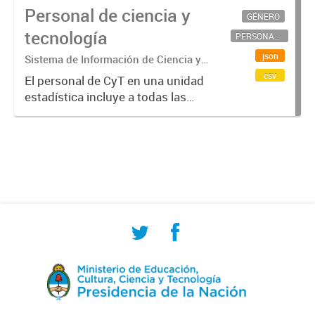
Personal de ciencia y
GÉNERO
tecnología
PERSONAL CIENTÍFICO-TECNOLÓGICO
json
Sistema de Información de Ciencia y
Tecnología Argentino (SICYTAR)
csv
El personal de CyT en una unidad
estadística incluye a todas las
personas involucradas
directamente en I+D así como a
aquellas que brindan servicios
directos para las actividades de I +
D (como...