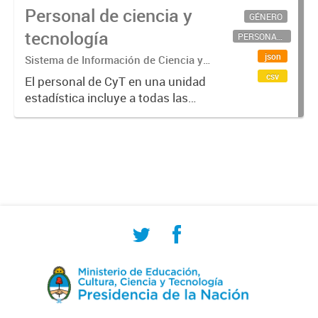
Personal de ciencia y
GÉNERO
tecnología
PERSONAL CIENTÍFICO-TECNOLÓGICO
json
Sistema de Información de Ciencia y
Tecnología Argentino (SICYTAR)
csv
El personal de CyT en una unidad
estadística incluye a todas las
personas involucradas
directamente en I+D así como a
aquellas que brindan servicios
directos para las actividades de I +
D (como...