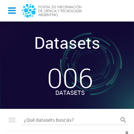
Datasets
-
006
DATASETS