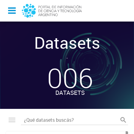
Datasets
-
006
DATASETS