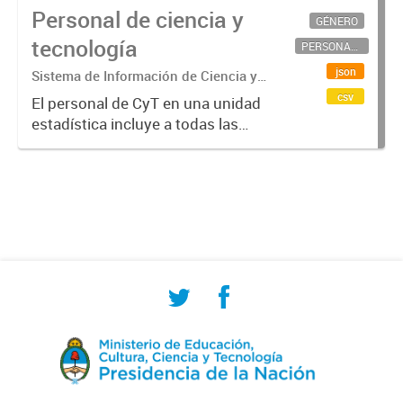
Personal de ciencia y
GÉNERO
tecnología
PERSONAL CIENTÍFICO-TECNOLÓGICO
json
Sistema de Información de Ciencia y
Tecnología Argentino (SICYTAR)
csv
El personal de CyT en una unidad
estadística incluye a todas las
personas involucradas
directamente en I+D así como a
aquellas que brindan servicios
directos para las actividades de I +
D (como...