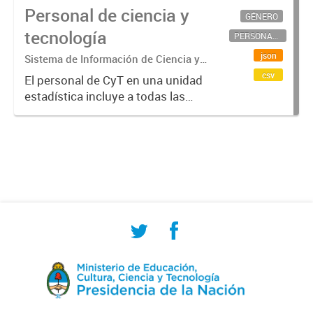
Personal de ciencia y
GÉNERO
tecnología
PERSONAL CIENTÍFICO-TECNOLÓGICO
json
Sistema de Información de Ciencia y
Tecnología Argentino (SICYTAR)
csv
El personal de CyT en una unidad
estadística incluye a todas las
personas involucradas
directamente en I+D así como a
aquellas que brindan servicios
directos para las actividades de I +
D (como...