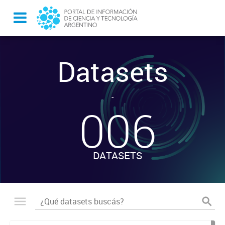
Datasets
-
006
DATASETS