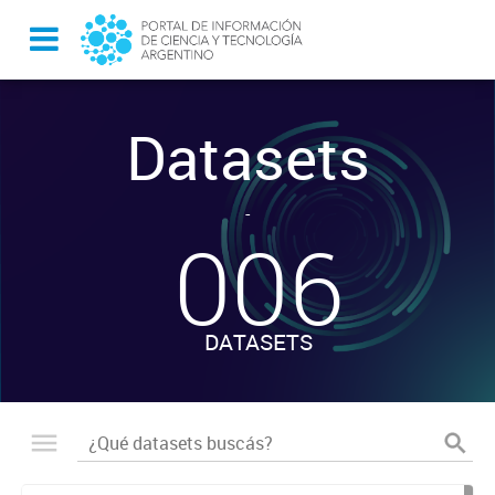
Datasets
-
006
DATASETS