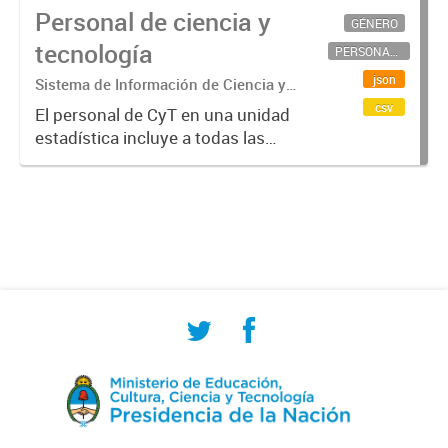
Personal de ciencia y
GÉNERO
tecnología
PERSONAL CIENTÍFICO-TECNOLÓGICO
json
Sistema de Información de Ciencia y
Tecnología Argentino (SICYTAR)
csv
El personal de CyT en una unidad
estadística incluye a todas las
personas involucradas
directamente en I+D así como a
aquellas que brindan servicios
directos para las actividades de I +
D (como...