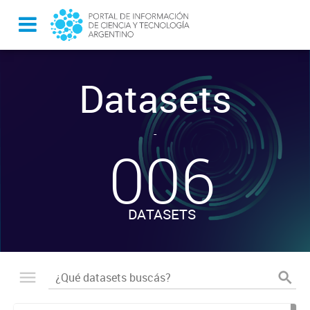
Datasets
-
006
DATASETS