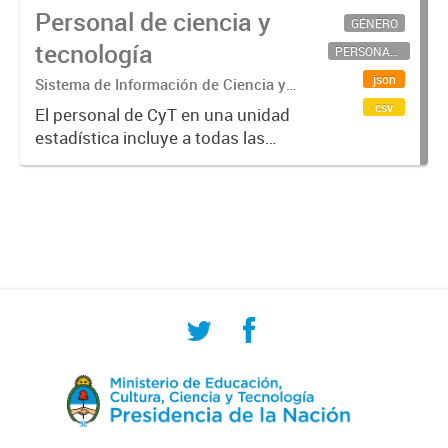
Personal de ciencia y
GÉNERO
tecnología
PERSONAL CIENTÍFICO-TECNOLÓGICO
json
Sistema de Información de Ciencia y
Tecnología Argentino (SICYTAR)
csv
El personal de CyT en una unidad
estadística incluye a todas las
personas involucradas
directamente en I+D así como a
aquellas que brindan servicios
directos para las actividades de I +
D (como...