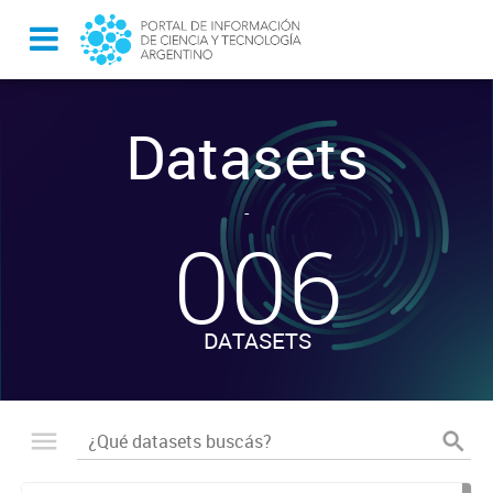
Datasets
-
006
DATASETS