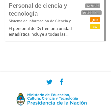
Personal de ciencia y
GÉNERO
tecnología
PERSONAL CIENTÍFICO-TECNOLÓGICO
json
Sistema de Información de Ciencia y
Tecnología Argentino (SICYTAR)
csv
El personal de CyT en una unidad
estadística incluye a todas las
personas involucradas
directamente en I+D así como a
aquellas que brindan servicios
directos para las actividades de I +
D (como...