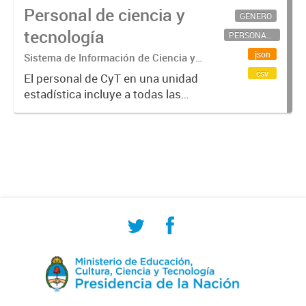
Personal de ciencia y
GÉNERO
tecnología
PERSONAL CIENTÍFICO-TECNOLÓGICO
json
Sistema de Información de Ciencia y
Tecnología Argentino (SICYTAR)
csv
El personal de CyT en una unidad
estadística incluye a todas las
personas involucradas
directamente en I+D así como a
aquellas que brindan servicios
directos para las actividades de I +
D (como...