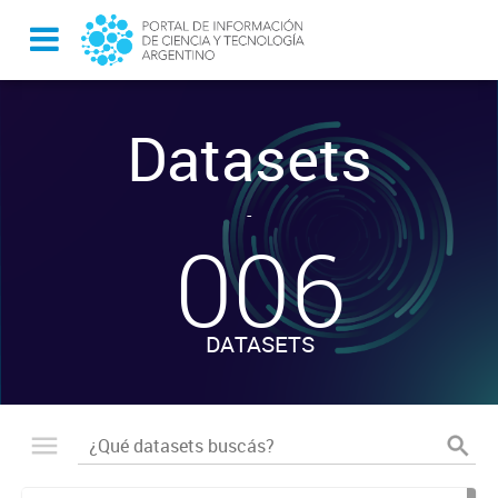
Datasets
-
006
DATASETS