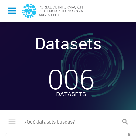
Datasets
-
006
DATASETS