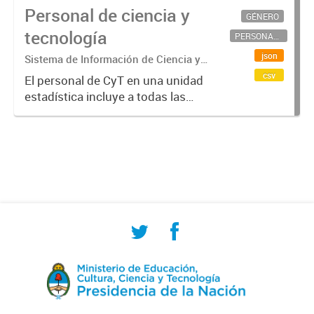
Personal de ciencia y
GÉNERO
tecnología
PERSONAL CIENTÍFICO-TECNOLÓGICO
json
Sistema de Información de Ciencia y
Tecnología Argentino (SICYTAR)
csv
El personal de CyT en una unidad
estadística incluye a todas las
personas involucradas
directamente en I+D así como a
aquellas que brindan servicios
directos para las actividades de I +
D (como...