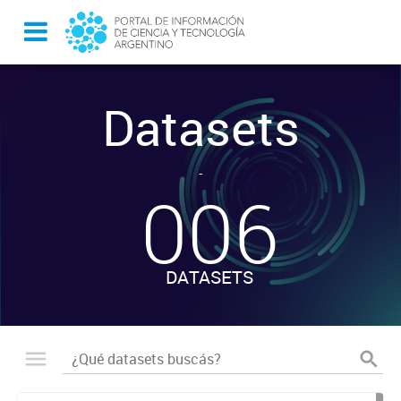
Datasets
-
006
DATASETS