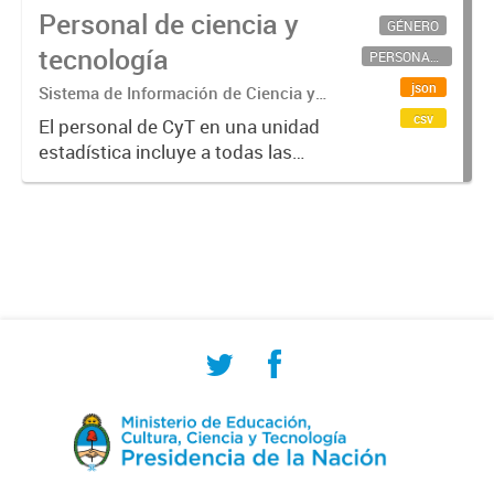
Personal de ciencia y
GÉNERO
tecnología
PERSONAL CIENTÍFICO-TECNOLÓGICO
json
Sistema de Información de Ciencia y
Tecnología Argentino (SICYTAR)
csv
El personal de CyT en una unidad
estadística incluye a todas las
personas involucradas
directamente en I+D así como a
aquellas que brindan servicios
directos para las actividades de I +
D (como...