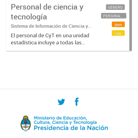
Personal de ciencia y
GÉNERO
tecnología
PERSONAL CIENTÍFICO-TECNOLÓGICO
json
Sistema de Información de Ciencia y
Tecnología Argentino (SICYTAR)
csv
El personal de CyT en una unidad
estadística incluye a todas las
personas involucradas
directamente en I+D así como a
aquellas que brindan servicios
directos para las actividades de I +
D (como...