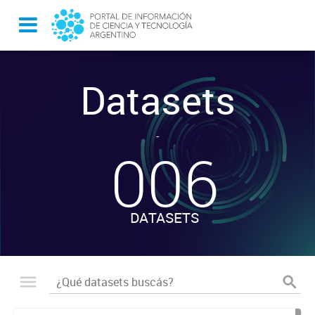
Datasets
-
006
DATASETS