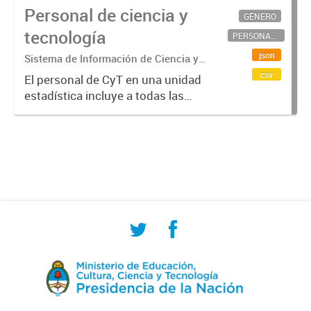
Personal de ciencia y
GÉNERO
tecnología
PERSONAL CIENTÍFICO-TECNOLÓGICO
json
Sistema de Información de Ciencia y
Tecnología Argentino (SICYTAR)
csv
El personal de CyT en una unidad
estadística incluye a todas las
personas involucradas
directamente en I+D así como a
aquellas que brindan servicios
directos para las actividades de I +
D (como...