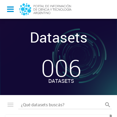
Datasets
-
006
DATASETS