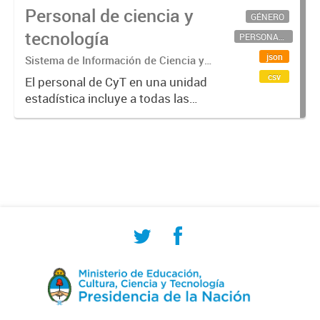
Personal de ciencia y
GÉNERO
tecnología
PERSONAL CIENTÍFICO-TECNOLÓGICO
json
Sistema de Información de Ciencia y
Tecnología Argentino (SICYTAR)
csv
El personal de CyT en una unidad
estadística incluye a todas las
personas involucradas
directamente en I+D así como a
aquellas que brindan servicios
directos para las actividades de I +
D (como...