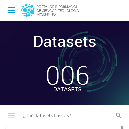
Datasets
-
006
DATASETS