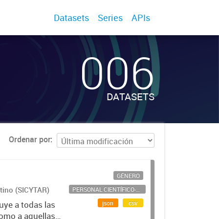
Datasets
Series
APIs
006
DATASETS
Ordenar por
GÉNERO
ntino (SICYTAR)
PERSONAL CIENTÍFICO-TECNOLÓGICO
json
csv
uye a todas las
como a aquellas