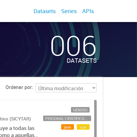
Datasets
Series
APIs
006
DATASETS
Ordenar por
GÉNERO
ntino (SICYTAR)
PERSONAL CIENTÍFICO-TECNOLÓGICO
json
csv
uye a todas las
como a aquellas