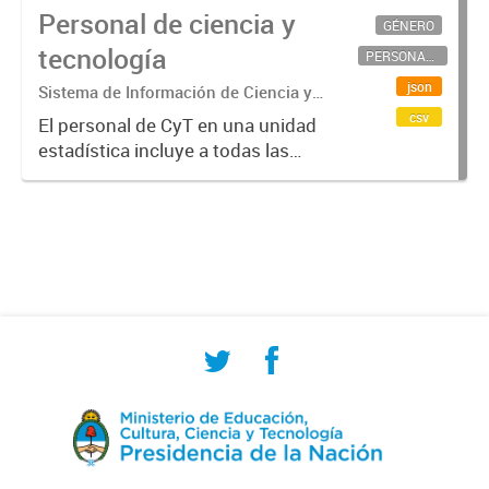
Personal de ciencia y
GÉNERO
tecnología
PERSONAL CIENTÍFICO-TECNOLÓGICO
json
Sistema de Información de Ciencia y
Tecnología Argentino (SICYTAR)
csv
El personal de CyT en una unidad
estadística incluye a todas las
personas involucradas
directamente en I+D así como a
aquellas que brindan servicios
directos para las actividades de I +
D (como...