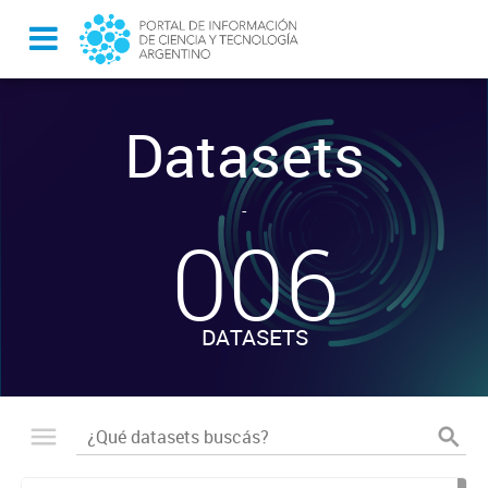
Datasets
-
006
DATASETS