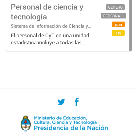
Personal de ciencia y
GÉNERO
tecnología
PERSONAL CIENTÍFICO-TECNOLÓGICO
json
Sistema de Información de Ciencia y
Tecnología Argentino (SICYTAR)
csv
El personal de CyT en una unidad
estadística incluye a todas las
personas involucradas
directamente en I+D así como a
aquellas que brindan servicios
directos para las actividades de I +
D (como...