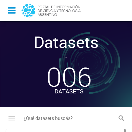
Datasets
-
006
DATASETS