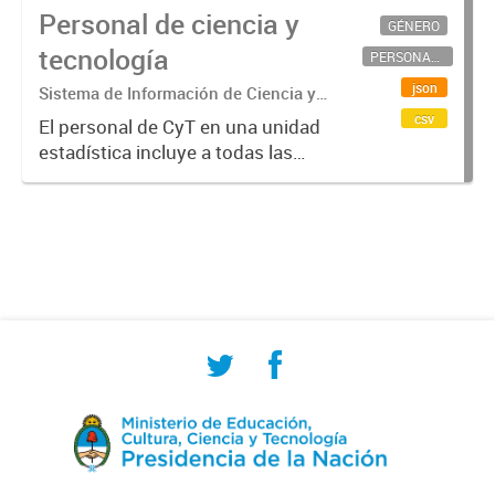
Personal de ciencia y
GÉNERO
tecnología
PERSONAL CIENTÍFICO-TECNOLÓGICO
json
Sistema de Información de Ciencia y
Tecnología Argentino (SICYTAR)
csv
El personal de CyT en una unidad
estadística incluye a todas las
personas involucradas
directamente en I+D así como a
aquellas que brindan servicios
directos para las actividades de I +
D (como...