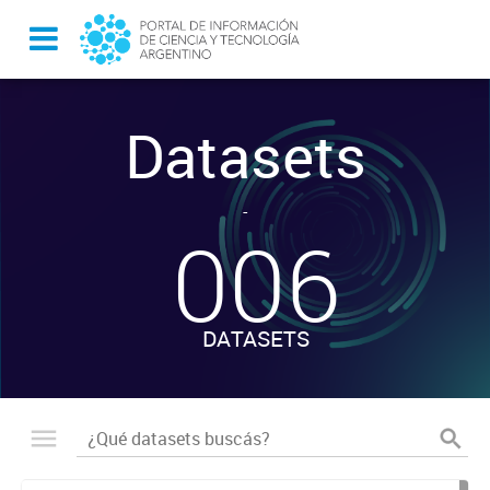
Datasets
-
006
DATASETS