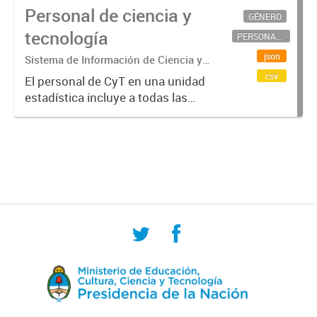
Personal de ciencia y
GÉNERO
tecnología
PERSONAL CIENTÍFICO-TECNOLÓGICO
json
Sistema de Información de Ciencia y
Tecnología Argentino (SICYTAR)
csv
El personal de CyT en una unidad
estadística incluye a todas las
personas involucradas
directamente en I+D así como a
aquellas que brindan servicios
directos para las actividades de I +
D (como...