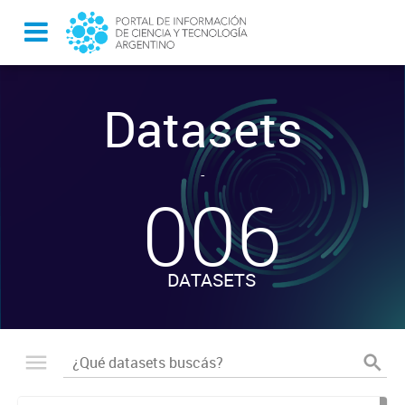
Datasets
-
006
DATASETS