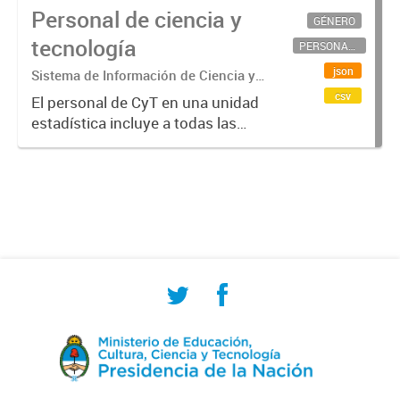
Personal de ciencia y
GÉNERO
tecnología
PERSONAL CIENTÍFICO-TECNOLÓGICO
json
Sistema de Información de Ciencia y
Tecnología Argentino (SICYTAR)
csv
El personal de CyT en una unidad
estadística incluye a todas las
personas involucradas
directamente en I+D así como a
aquellas que brindan servicios
directos para las actividades de I +
D (como...